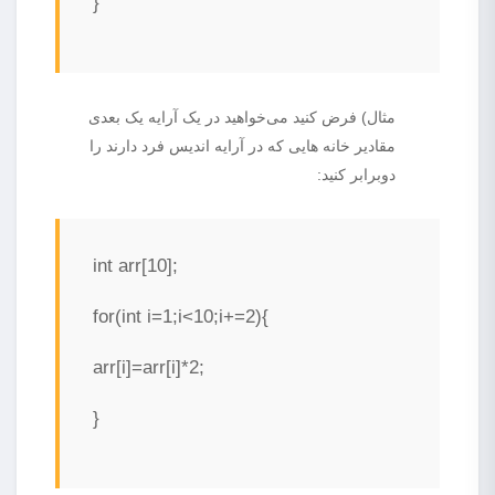
}
مثال) فرض کنید می‌خواهید در یک آرایه یک بعدی
مقادیر خانه هایی که در آرایه اندیس فرد دارند را
دوبرابر کنید:
int arr[10];
for(int i=1;i<10;i+=2){
arr[i]=arr[i]*2;
}