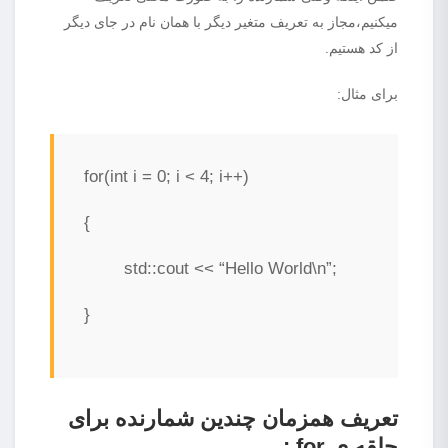
میکنیم،مجاز به تعریف متغیر دیگر با همان نام در جای دیگر
از کد هستیم.
برای مثال:
for
(
int
i =
0
; i <
4
; i++)
{
std::cout <<
“Hello World\n”
;
}
تعریف همزمان چندین شمارنده برای
حلقه ی
for
: