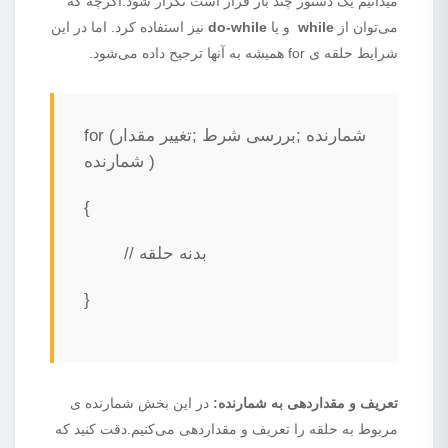
میدانیم یک دستور چند بار قرار است تکرار شود.اگرچه که
می‌توان از
while
و یا
do-while
نیز استفاده کرد. اما در این
شرایط حلقه ی for همیشه به آنها ترجیح داده می‌شود.
(شمارنده ;بررسی شرط ;تغییر مقدار
for
شمارنده )
{
// بدنه حلقه
}
تعریف و مقداردهی به شمارنده:
در این بخش شمارنده ی
مربوط به حلقه را تعریف و مقداردهی می‌کنیم.دقت کنید که