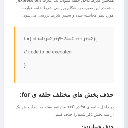
همچنین شرط داخل حلقه میتواند یک عبارت (
expression
)
باشد،در این صورت به هنگام بررسی شرط حلقه عبارت
مورد نظر محاسبه شده و سپس شرط بررسی می‌شود:
for(int i=0,j=2;i+j%2==0;i++,j+=2){
// code to be executed
}
حذف بخش های مختلف حلقه ی
for
:
در داخل حلقه ی for
در C++
میتوانیم بسته به شرایط هر یک
از سه بخش ذکر شده را حذف کنیم.
حذف شمارنده: