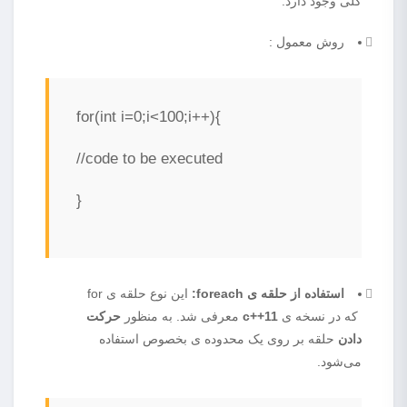
کلی وجود دارد:
روش معمول :
for(int i=0;i<100;i++){
//code to be executed
}
استفاده از حلقه ی foreach:
این نوع حلقه ی for
که در نسخه ی
c++11
معرفی شد. به منظور
حرکت
دادن
حلقه بر روی یک محدوده ی بخصوص استفاده
می‌شود.