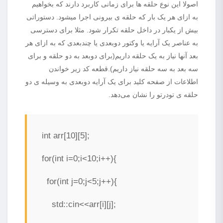
اصولا این نوع حلقه ها برای زمانی کاربرد دارند که بخواهیم
به ازای هر یک بار که حلقه ی بیرونی اجرا میشود. دستوراتی
بیش از یکبار در داخل حلقه تکرار شود. مثلا برای دسترسی
به عناصر یک آرایه یا وکتور دوبعدی یا چندبعدی که به ازای هر
بعد آنها نیاز به یک حلقه داریم(برای دوبعد به دو حلقه و برای
سه بعد به سه حلقه نیاز داریم).قطعه کد زیر خواندن
اطلاعات از صفحه کلید برای یک آرایه دوبعدی به وسیله ی دو
حلقه ی تودرتو را نشان می‌دهد.
int arr[10][5];
for(int i=0;i<10;i++){
for(int j=0;j<5;j++){
std::cin<<arr[i][j];