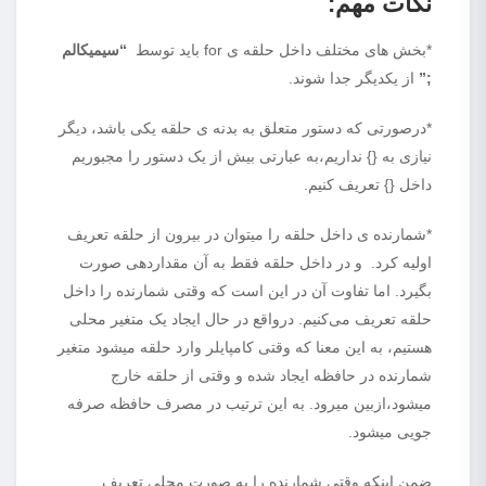
نکات مهم:
*بخش های مختلف داخل حلقه ی for باید توسط
“سیمیکالم
;”
از یکدیگر جدا شوند.
*درصورتی که دستور متعلق به بدنه ی حلقه یکی باشد، دیگر
نیازی به {} نداریم،به عبارتی بیش از یک دستور را مجبوریم
داخل {} تعریف کنیم.
*شمارنده ی داخل حلقه را میتوان در بیرون از حلقه تعریف
اولیه کرد. و در داخل حلقه فقط به آن مقداردهی صورت
بگیرد. اما تفاوت آن در این است که وقتی شمارنده را داخل
حلقه تعریف می‌کنیم. درواقع در حال ایجاد یک متغیر محلی
هستیم، به این معنا که وقتی کامپایلر وارد حلقه میشود متغیر
شمارنده در حافظه ایجاد شده و وقتی از حلقه خارج
میشود،ازبین میرود. به این ترتیب در مصرف حافظه صرفه
جویی میشود.
ضمن اینکه وقتی شمارنده را به صورت محلی تعریف