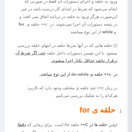
ورود به حلقه و اجرای دستورات آن فقط در صورتی که
انجام می‌شود که شرط در ابتدای کار درست باشد در غیر
این‌صورت هرگز ورود به حلقه در برنامه اتفاق نمی افتد؛ و
در نتیجه دستورات آن اجرا نمی‌شوند. در c++ حلقه ی
for
و
while
از این نوع میباشند.
2) حلقه هایی که در آنها شرط حلقه در انتهای حلقه بررسی
میشود. با این تفسیر دستورات داخل حلقه
حتی اگر شرط آن
برقرار نباشد حداقل یکبار اجرا میشوند.
در c++ حلقه ی do-while از این نوع میباشد
.
در زبان c++ چند حلقه ی مختلف وجود دارد که کاربرد
هرکدام را به تفکیک بررسی می‌کنیم.
حلقه ی
for
اولین
حلقه‌ ها در C++
حلقه for است. برای زمانی که
دقیقا