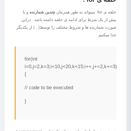
حلقه ی for میتواند به طور همزمان
چندین شمارنده
و یا
بیش از یک شرط برای ادامه ی حلقه داشته باشد . دراین
صورت شمارنده ها و شروط مختلف را توسط( , ) از یکدیگر
جدا میکنیم
for(int
i=0,j=2,k=3;i<10,j<20,k<15;i++,j+=2,k+=3)
{
// code to be executed
}