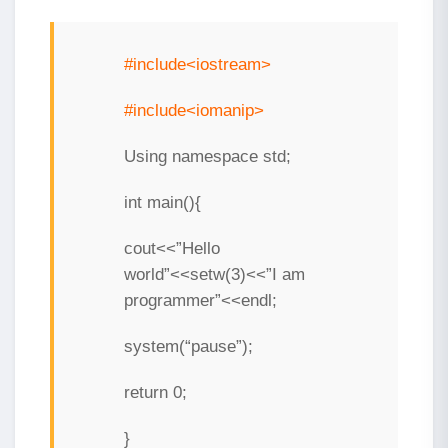
#include<iostream>
#include<iomanip>
Using namespace std;
int main(){
cout<<”Hello
world”<<setw(3)<<”I am
programmer”<<endl;
system(“pause”);
return 0;
}