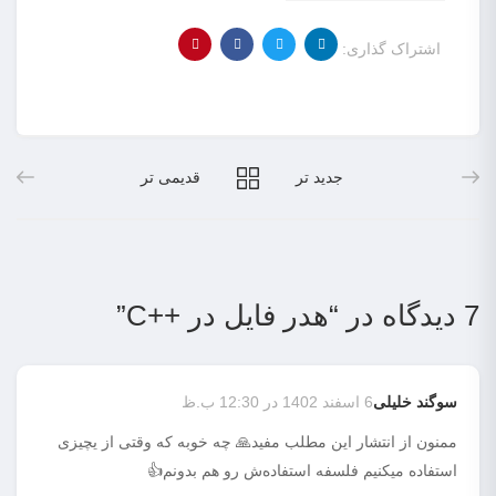
اشتراک گذاری:
جدید تر
قدیمی تر
7 دیدگاه در “
هدر فایل در ++C
”
سوگند خلیلی
6 اسفند 1402 در 12:30 ب.ظ
ممنون از انتشار این مطلب مفید🙏 چه خوبه که وقتی از یچیزی
استفاده میکنیم فلسفه استفاده‌ش رو هم بدونم👍