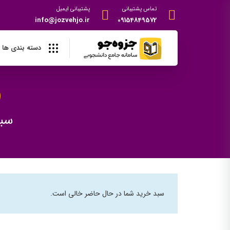
تماس پشتیبانی
پشتیبانی ایمیل
info@jozvehjo.ir
09154849572
دسته بندی ها
سبد
سبد خرید شما در حال حاضر خالی است.