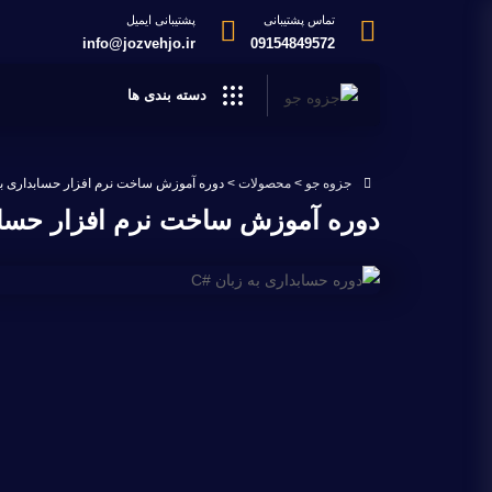
تماس پشتیبانی
پشتیبانی ایمیل
info@jozvehjo.ir
09154849572
دسته بندی ها
جزوه جو
>
محصولات
>
دوره آموزش ساخت نرم افزار حسابداری با C# از صفر تا ص
دوره آموزش ساخت نرم افزار حسابداری با C# از