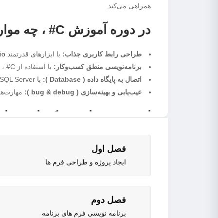
همراهی می‌کند.
در دوره آموزش C# ، چه مواردی را یاد خواهید گرفت؟
طراحی رابط کاربری جذاب:
با ابزارهای قدرتمند
io
برنامه‌نویسی منطق کسب‌وکار:
با استفاده از C# ، میتوانید با ایجاد زیر ساخت‌های برنامه نویسی ، قابلیت‌هایی مانند: ثبت فاکتور ، مدیریت حساب‌ها و تولید گزارشات را پیاده‌سازی کنید.
اتصال به پایگاه داده ( Database ):
با SQL Server کار کنید و داده‌های حسابداری را به صورت امن و کارآمد ذخیره و بازیابی کنید.
عیب‌یابی و بهینه‌سازی ( bug & debug ):
مهارت‌های
این دوره برای چه کسانی من
دانشجویان:
اگر دانشجو هستید، و برای تحویل پروژ
فصل اول
دوره آموزش جامع پایگاه داده جزوه جو
به شما در این 
ایجاد پروژه و طراحی فرم ها
مبتدیان:
اگر به برنامه‌نویسی علاقه دارید و می‌خوا
برنامه‌نویسان متوسط:
اگر با اصول برنامه‌نویسی آش
پیش‌نیازها:
فصل دوم
برنامه نویسی فرم های برنامه
آشنایی مقدماتی با مفاهیم برنامه‌نویسی