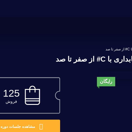
د
 صفر تا صد
رایگان
125
فروش
مشاهده جلسات دوره