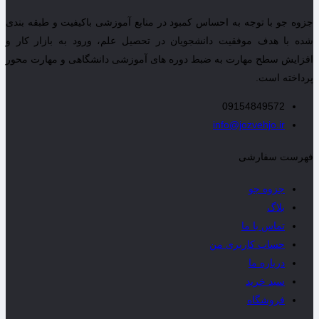
جزوه جو با توجه به احساس کمبود در منابع آموزشی باکیفیت و طبقه بندی
شده با هدف موفقیت دانشجویان در تحصیل علم، ورود به بازار کار و
افزایش سطح مهارت به ضبط دوره های آموزشی دانشگاهی و مهارت محور
پرداخته است.
09154849572
info@jozvehjo.ir
فهرست سفارشی
جزوه جو
بلاگ
تماس با ما
حساب کاربری من
درباره ما
سبد خرید
فروشگاه