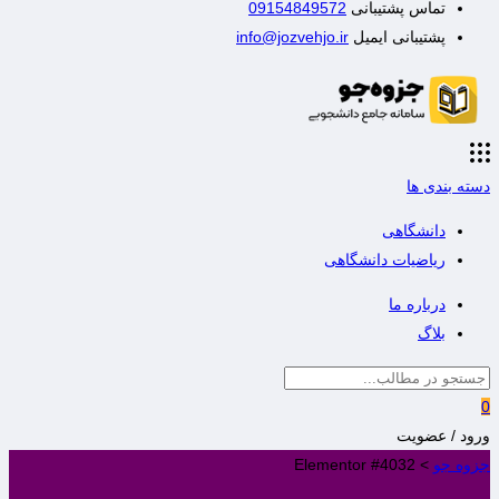
تماس پشتیبانی
09154849572
پشتیبانی ایمیل
info@jozvehjo.ir
دسته بندی ها
دانشگاهی
ریاضیات دانشگاهی
درباره ما
بلاگ
0
ورود / عضویت
جزوه جو
>
Elementor #4032