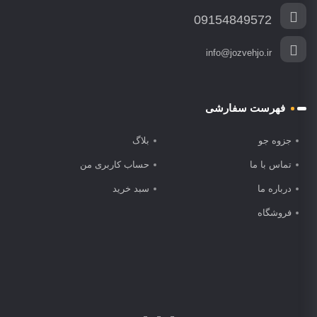
09154849572
info@jozvehjo.ir
فهرست سفارشی
جزوه جو
بلاگ
تماس با ما
حساب کاربری من
درباره ما
سبد خرید
فروشگاه